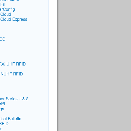
Fill
rConfig
Cloud
Cloud Express
CC
/36 UHF RFID
 NUHF RFID
er Series 1 & 2
API
ngs
cal Bulletin
RFID
es