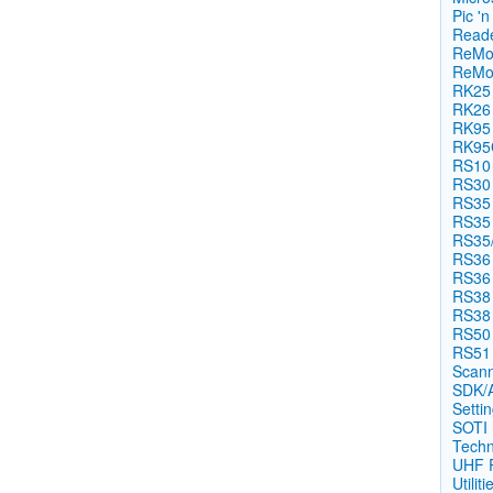
Pic 'n 
Reade
ReMo
ReMo
RK25
RK26
RK95
RK95
RS10
RS30
RS35
RS35
RS35
RS36
RS36
RS38
RS38
RS50
RS51
Scann
SDK/
Setti
SOTI
Techni
UHF 
Utiliti