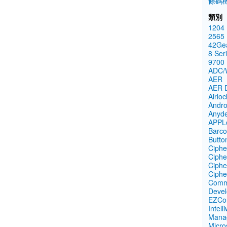
條碼機 
類別
1204
2565
42Ge
8 Ser
9700
ADC
AER
AER 
Airlo
Androi
Anyd
APPL
Barco
Butto
Ciphe
Ciphe
Ciphe
Cipher
Commu
Devel
EZCon
Intell
Mana
Micro