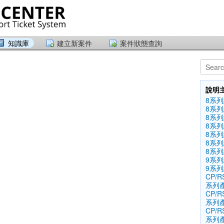
知識庫
建立新案件
案件狀態查詢
說明
8系列
8系列
8系列
8系列
8系列
8系列
8系列
9系列
9系列
CP/R
系列
CP/R
系列
CP/R
系列